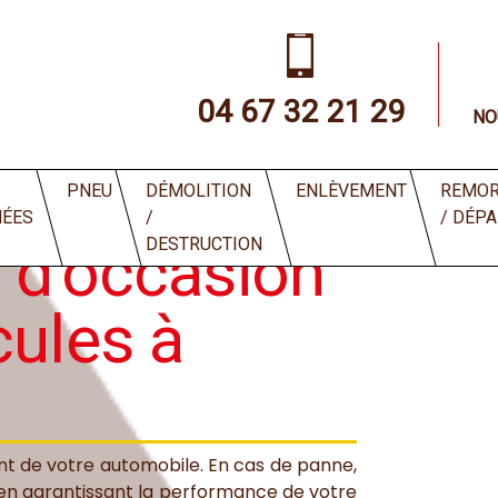
04 67 32 21 29
NO
occasion complet de véhicules à Béziers
PNEU
DÉMOLITION
ENLÈVEMENT
REMOR
HÉES
/
/ DÉP
 d’occasion
DESTRUCTION
cules à
nt de votre automobile. En cas de panne,
 en garantissant la performance de votre