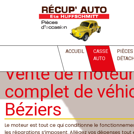
Accueil
Casse auto
Vente de moteur d’
ACCUEIL
CASSE
PIÈCES
AUTO
DÉTAC
Vente de moteur
complet de véhi
Béziers
Le moteur est tout ce qui conditionne le fonctionneme
les réparations s’imposent. Allégez vos dépenses tout