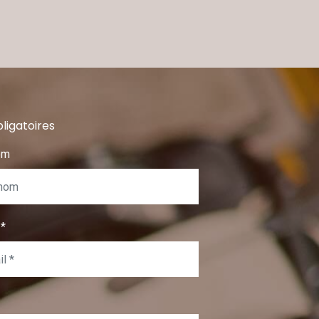
ligatoires
om
l
*