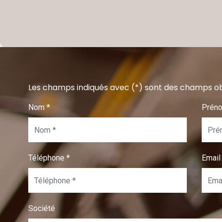
Les champs indiqués avec (*) sont des champs ob
Nom
*
Prén
Téléphone
*
Emai
Société