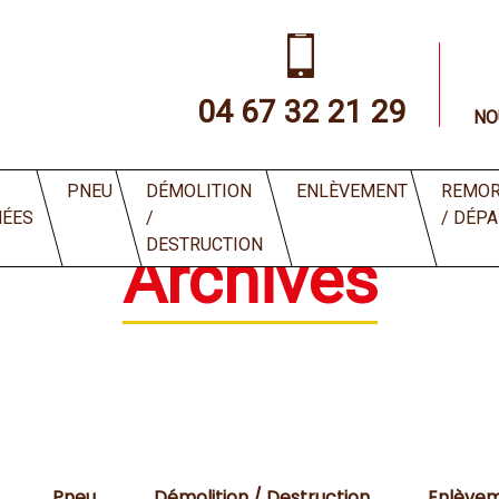
04 67 32 21 29
NO
PNEU
DÉMOLITION
ENLÈVEMENT
REMOR
HÉES
/
/ DÉP
DESTRUCTION
Archives
Pneu
Démolition / Destruction
Enlève