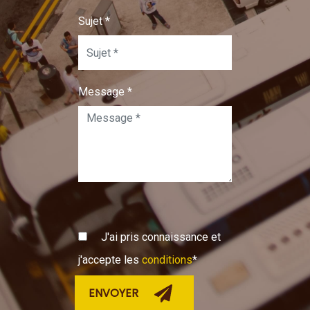
Sujet
*
Message
*
J'ai pris connaissance et
j'accepte les
conditions
*
ENVOYER